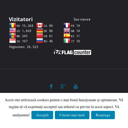
©2023 Școala Gimnazială "Gelu Românul", Dăbâca
Acest site utilizează cookies pentru o mai bună funcționare și optimizare. Vă
rugăm să vă exprimați acceptul sau refuzul cu privire la acest aspect. Vă
Realizat de
Gadesa Soft
S R L
mulțumim!
Acceptă
Citeste mai mult
Respinge