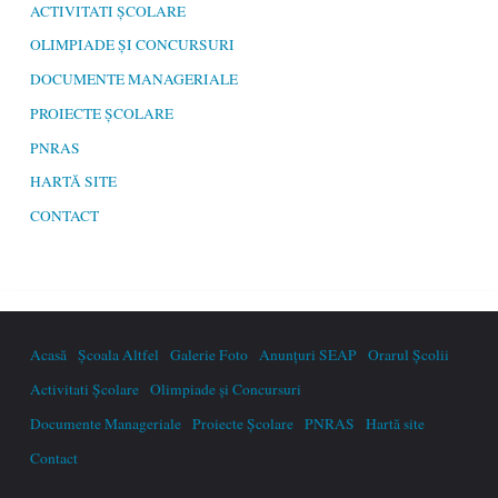
ACTIVITATI ȘCOLARE
OLIMPIADE ȘI CONCURSURI
DOCUMENTE MANAGERIALE
PROIECTE ȘCOLARE
PNRAS
HARTĂ SITE
CONTACT
Acasă
Școala Altfel
Galerie Foto
Anunțuri SEAP
Orarul Școlii
Activitati Școlare
Olimpiade și Concursuri
Documente Manageriale
Proiecte Școlare
PNRAS
Hartă site
Contact