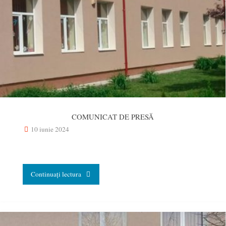
08.10.24"
COMUNICAT DE PRESĂ
10 iunie 2024
"COMUNICAT
Continuați lectura
DE
PRESĂ"