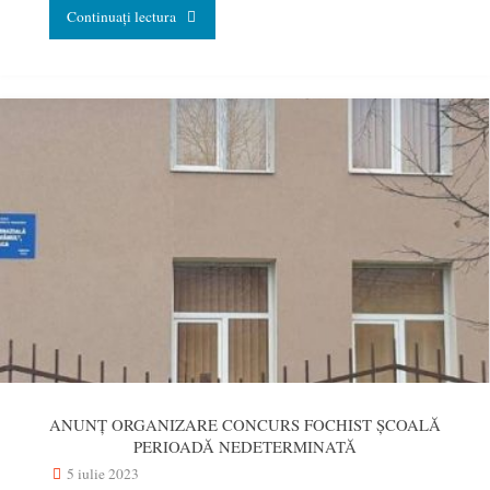
"ANUNȚ
Continuați lectura
ORGANIZARE
CONCURS
ÎNGRIJITOR
CURĂȚENIE
ȘCOALĂ
perioadă
nedeterminată"
ANUNȚ ORGANIZARE CONCURS FOCHIST ȘCOALĂ
PERIOADĂ NEDETERMINATĂ
5 iulie 2023