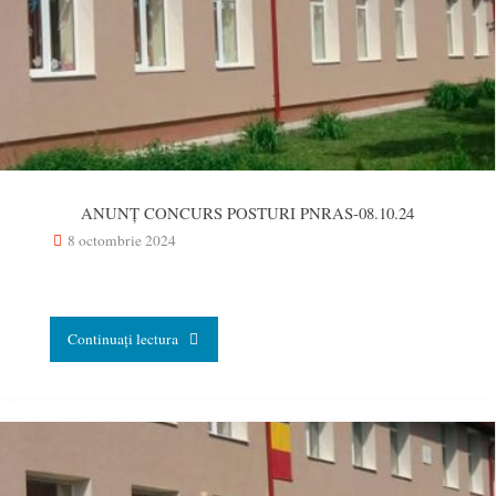
PERSONALULUI
DIDACTIC
AUXILIAR
ŞI
NEDIDACTIC"
ANUNȚ CONCURS POSTURI PNRAS-08.10.24
8 octombrie 2024
"ANUNȚ
Continuați lectura
CONCURS
POSTURI
PNRAS-