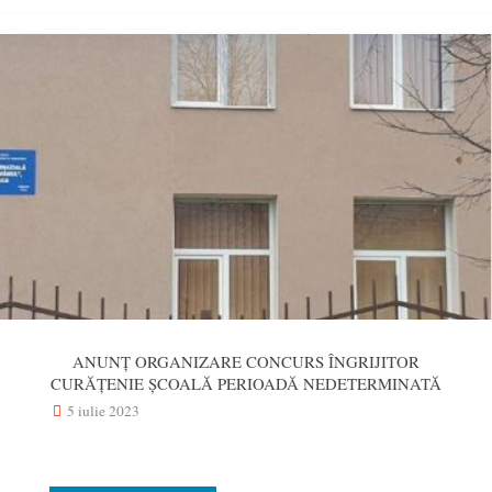
CONCURS
SECRETAR
ȘCOALĂ
perioadă
determinată"
ANUNȚ ORGANIZARE CONCURS ÎNGRIJITOR
CURĂȚENIE ȘCOALĂ PERIOADĂ NEDETERMINATĂ
5 iulie 2023