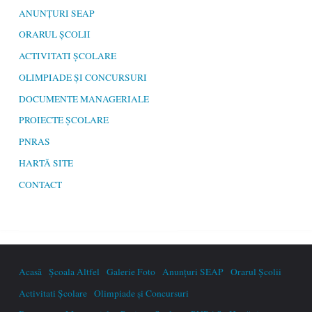
ANUNȚURI SEAP
ORARUL ȘCOLII
ACTIVITATI ȘCOLARE
OLIMPIADE ȘI CONCURSURI
DOCUMENTE MANAGERIALE
PROIECTE ȘCOLARE
PNRAS
HARTĂ SITE
CONTACT
Acasă
Școala Altfel
Galerie Foto
Anunțuri SEAP
Orarul Școlii
Activitati Școlare
Olimpiade și Concursuri