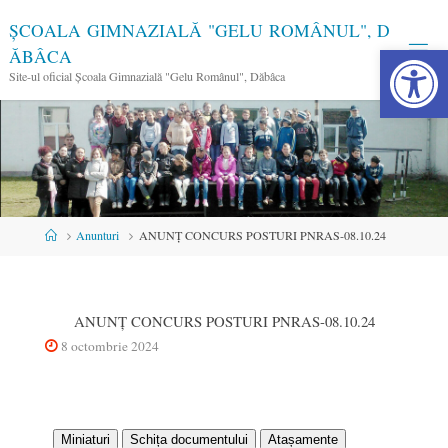
Skip
Ș
C
O
A
L
A
G
I
M
N
A
Z
I
A
L
Ă
"
G
E
L
U
R
O
M
Â
N
U
L
"
,
D
to
Instrum
Ă
B
Â
C
A
content
Site-ul oficial Școala Gimnazială "Gelu Românul", Dăbâca
Home
Anunturi
ANUNȚ CONCURS POSTURI PNRAS-08.10.24
ANUNȚ CONCURS POSTURI PNRAS-08.10.24
8 octombrie 2024