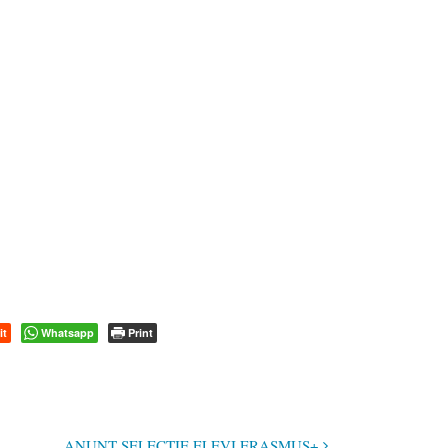
it
Whatsapp
Print
ANUNȚ SELECȚIE ELEVI ERASMUS+