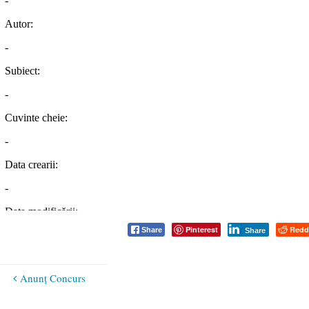
Pinterest
Redd
Share
Share
Anunț Concurs