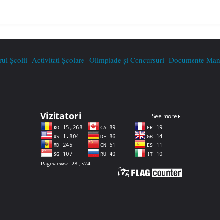
rul Școlii
Activitati Școlare
Olimpiade și Concursuri
Documente Mana