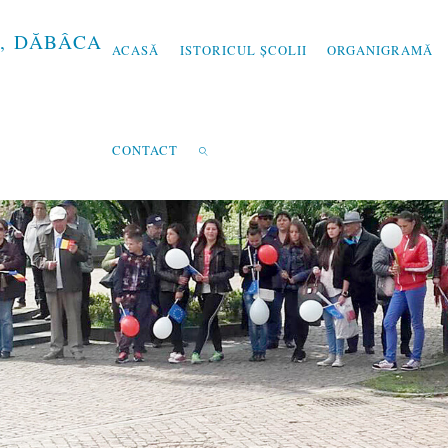
,
D
Ă
B
Â
C
A
ACASĂ
ISTORICUL ȘCOLII
ORGANIGRAMĂ
CONTACT
SEARCH