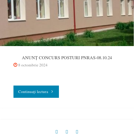
PERSONALULUI
DIDACTIC
AUXILIAR
ŞI
NEDIDACTIC"
ANUNȚ CONCURS POSTURI PNRAS-08.10.24
8 octombrie 2024
"ANUNȚ
Continuați lectura
CONCURS
POSTURI
PNRAS-