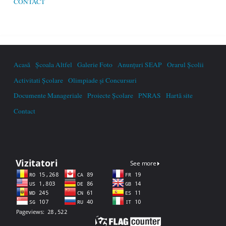
CONTACT
Acasă
Școala Altfel
Galerie Foto
Anunțuri SEAP
Orarul Școlii
Activitati Școlare
Olimpiade și Concursuri
Documente Manageriale
Proiecte Școlare
PNRAS
Hartă site
Contact