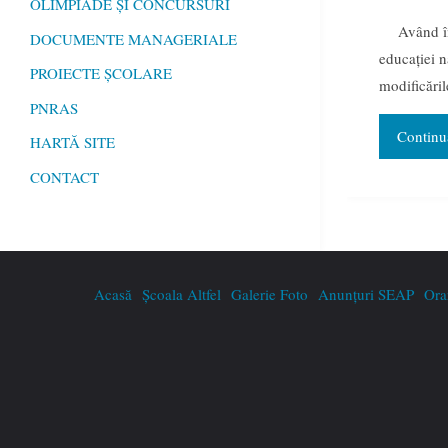
OLIMPIADE ȘI CONCURSURI
Având î
DOCUMENTE MANAGERIALE
educaţiei n
PROIECTE ȘCOLARE
modificări
PNRAS
Continua
HARTĂ SITE
CONTACT
Acasă
Școala Altfel
Galerie Foto
Anunțuri SEAP
Ora