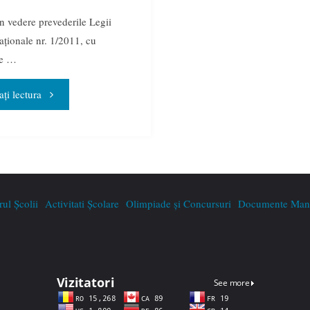
n vedere prevederile Legii
aţionale nr. 1/2011, cu
le …
"CONTRACT
ți lectura
EDUCAȚIONAL
2020-
2021"
rul Școlii
Activitati Școlare
Olimpiade și Concursuri
Documente Mana