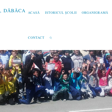
,
D
Ă
B
Â
C
A
ACASĂ
ISTORICUL ȘCOLII
ORGANIGRAMĂ
CONTACT
SEARCH