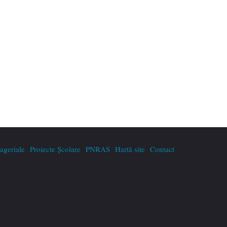
geriale
Proiecte Școlare
PNRAS
Hartă site
Contact