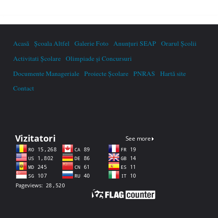
Acasă
Școala Altfel
Galerie Foto
Anunțuri SEAP
Orarul Școlii
Activitati Școlare
Olimpiade și Concursuri
Documente Manageriale
Proiecte Școlare
PNRAS
Hartă site
Contact